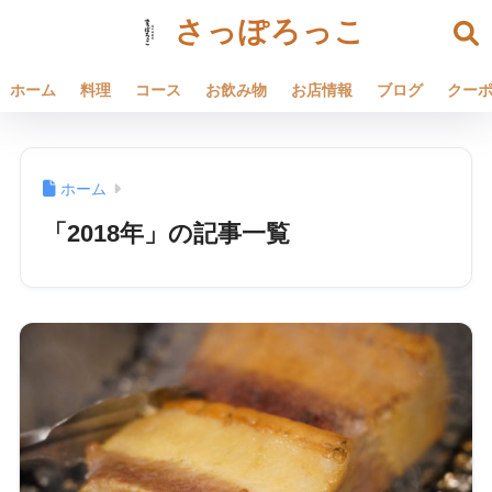
さっぽろっこ
ホーム
料理
コース
お飲み物
お店情報
ブログ
クー
ホーム
「2018年」の記事一覧