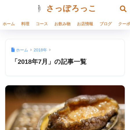
さっぽろっこ
ホーム
料理
コース
お飲み物
お店情報
ブログ
クー
ホーム
2018年
「2018年7月」の記事一覧