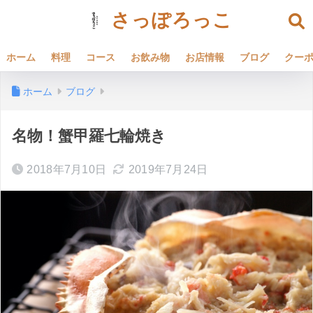
さっぽろっこ
ホーム
料理
コース
お飲み物
お店情報
ブログ
クー
ホーム
ブログ
名物！蟹甲羅七輪焼き
2018年7月10日
2019年7月24日