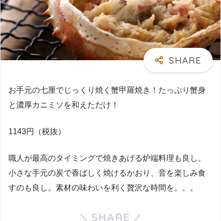
お手元の七厘でじっくり焼く蟹甲羅焼き！たっぷり蟹身
と濃厚カニミソを和えただけ！
1143円（税抜）
職人が最高のタイミングで焼きあげる炉端料理も良し。
小さな手元の炭で香ばしく焼けるかおり、音を楽しみ食
すのも良し。素材の味わいを利く贅沢な時間を。。。
SHARE