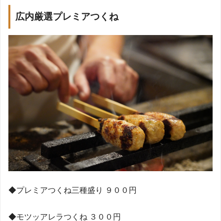
広内厳選
プレミアつくね
◆
プレミアつくね三種盛り
９００円
◆
モツッアレラつくね
３００円