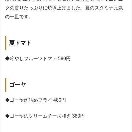
クの香りたっぷりに焼き上げました。夏のスタミナ元気
の一皿です。
夏トマト
◆
冷やしフルーツトマト
580
円
ゴーヤ
◆
ゴーヤ肉詰めフライ
480
円
◆
ゴーヤのクリームチーズ和え
380
円