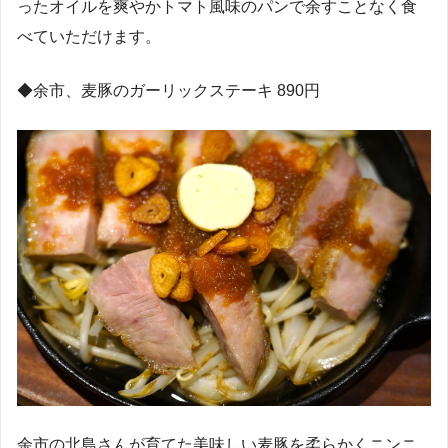
ったオイルを爽やかトマト風味のパンで余すことなく食
べていただけます。
◆
余市、麦豚のガーリックステーキ
890
円
余市の北島さんが育てた美味しい麦豚を柔らかくニンニ