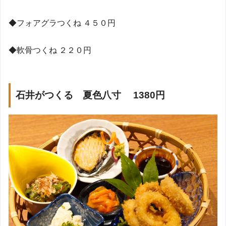
◆
フォアグラつくね
４５０円
◆
軟骨つくね
２２０円
石井がつくる 夏色八寸 1380
円