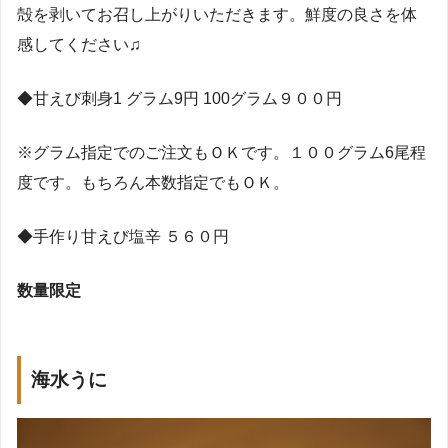
殻を剥いてお召し上がりいただきます。鮮度の良さを体
感してください♫
◆
甘えび刺身
1
グラム
9
円
100
グラム
９００円
※
グラム指定でのご注文もＯＫです。１００グラム
6
尾程
度です。もちろん本数指定でもＯＫ。
◆
手作り甘えび塩辛
５６０円
数量限定
海水うに