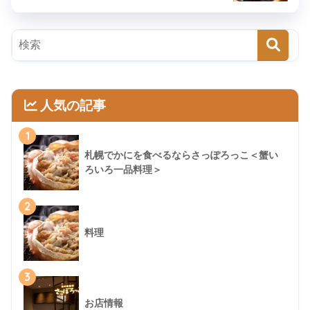
人気の記事
1
札幌でかにを食べるならさっぽろっこ＜蟹い
ろいろ一品料理＞
2
料理
3
お店情報