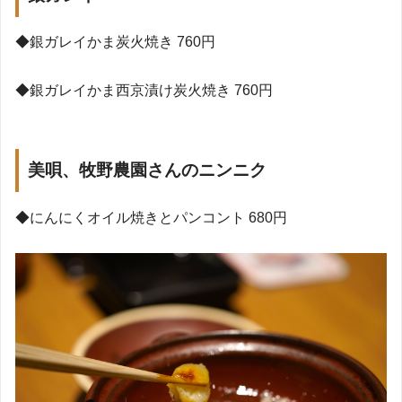
◆
銀ガレイかま炭火焼き
760
円
◆
銀ガレイかま西京漬け炭火焼き
760
円
美唄、牧野農園さんのニンニク
◆
にんにくオイル焼きとパンコント
680
円