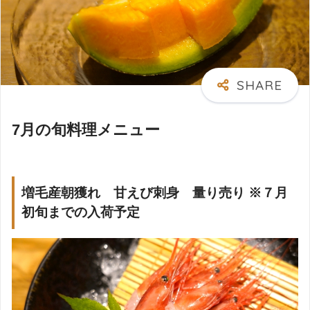
7月の旬料理メニュー
増毛産
朝獲れ 甘えび刺身 量り売り
※
７月
初旬までの入荷予定