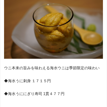
ウニ本来の旨みを味わえる海水ウニは季節限定の味わい
◆
海水うに刺身
１７１５円
◆
海水うににぎり寿司
1
貫
４７７円