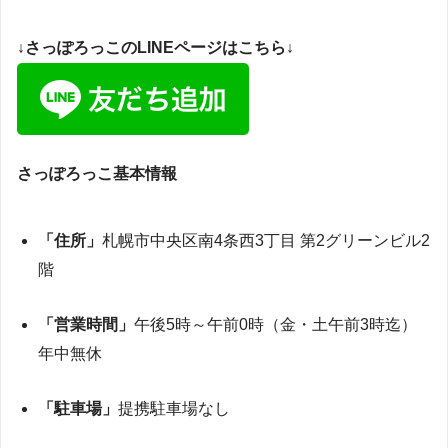
↓さっぽろっこのLINEページはこちら↓
さっぽろっこ基本情報
「住所」
札幌市中央区南
4
条西
3
丁目 第
2
グリーンビル
2
階
「営業時間」
午後
5
時～午前
0
時（金・土午前
3
時迄）
年中無休
「駐車場」
提携駐車場なし