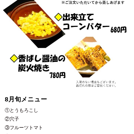
8月旬メニュー
①とうもろこし

②穴子

③フルーツトマト
